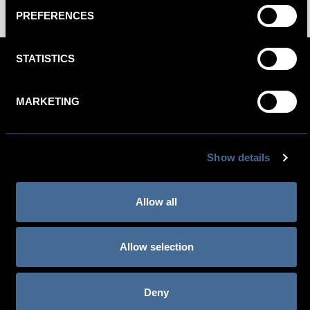
PREFERENCES
STATISTICS
NIEUWEZIJDS VOORBURGWAL 5, 1012 RC AMSTERDAM,
THE NETHERLANDS
MARKETING
NEWSLETTER SIGN-UP
Reserveringen: +31 (0)20 620 0500
Show details
Hotel: +31(0)20 620 0500 Europe: +800 4444 5566
Allow all
Allow selection
Over Kimpton Hotels
Deny
IHG One Rewards