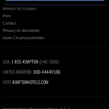
Kimpton Blog: Life is suite
Werken bij Kimpton
Pers
Contact
Privacy en disclaimer
Jouw CA privacyrechten
USA:
1-855-KIMPTON
(546-7866)‎
UNITED KINGDOM:
800-44445566
VISIT
KIMPTONHOTELS.COM
Kimpton Hotel & Restaurant Group, LLC ©