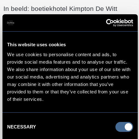
In beeld: boetiekhotel Kimpton De Witt
Een kijkje in ons luxe hotel in
This website uses cookies
Amsterdam
We use cookies to personalise content and ads, to
Kimpton betuigt eer aan het rijke artistieke verleden en
provide social media features and to analyse our traffic.
schitterende heden van Amsterdam en brengt het beste van
We also share information about your use of our site with
deze stad samen: verfijnde sfeer, aantrekkelijke uitersten en
our social media, advertising and analytics partners who
may combine it with other information that you’ve
inclusieve intimiteit. Maak een fotowandeling door ons
provided to them or that they’ve collected from your use
hotel, waar authentieke Nederlandse architectuur en
of their services.
weelderige, gelaagde details samenkomen in Kimptons
kenmerkende boetiekstijl. Deel deze visuele ervaring met je
vrienden op Facebook, Twitter of Instagram en
Consent
gebruik #KimptonDeWitt.
NECESSARY
Selection