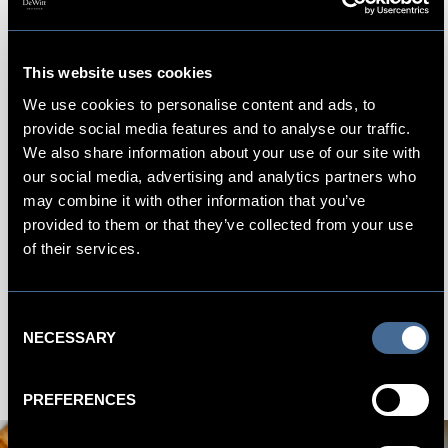
medereizigers die even bijkomen van de drukte in de
bruisende stad.
This website uses cookies
Meer informatie.
We use cookies to personalise content and ads, to
provide social media features and to analyse our traffic.
We also share information about your use of our site with
Openingstijden
our social media, advertising and analytics partners who
may combine it with other information that you’ve
provided to them or that they’ve collected from your use
Dagelijks 9.00 – 16.00
of their services.
Menu
Consent
NECESSARY
Selection
PREFERENCES