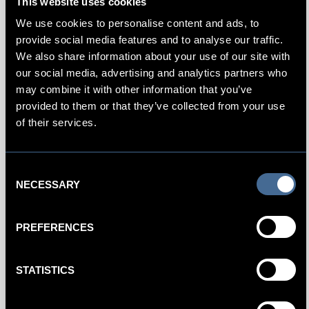
This website uses cookies
We use cookies to personalise content and ads, to
provide social media features and to analyse our traffic.
We also share information about your use of our site with
Contact + Boeken
our social media, advertising and analytics partners who
may combine it with other information that you’ve
De mooiste locaties voor jouw evenement zijn nu
provided to them or that they’ve collected from your use
beschikbaar. Een medewerker van ons
Kimpton De
of their services.
Witt
-team neemt alle details met je door voor een
geslaagde bijeenkomst of geweldig evenement.
Consent
CONTACT
NECESSARY
Selection
PREFERENCES
STATISTICS