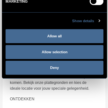
MARKETING
Show details
Allow all
Plattegronden
Allow selection
Kimpton De Witt
beschikt over verschillende
ruimtes op de begane grond en eerste verdieping
Deny
plus een suite op de bovenste verdieping, waar een
unieke historische sfeer en moderne luxe bij elkaar
komen. Bekijk onze plattegronden en kies de
ideale locatie voor jouw speciale gelegenheid.
ONTDEKKEN